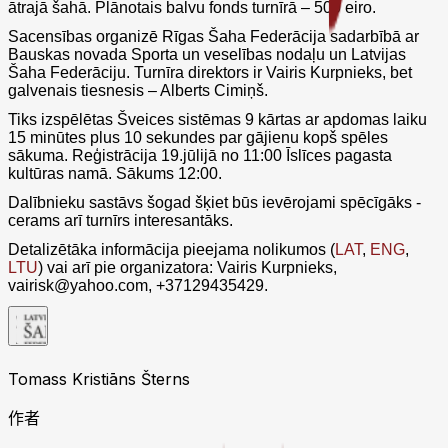
ātrajā šahā. Plānotais balvu fonds turnīrā – 500 eiro.
Sacensības organizē Rīgas Šaha Federācija sadarbībā ar
Bauskas novada Sporta un veselības nodaļu un Latvijas
Šaha Federāciju. Turnīra direktors ir Vairis Kurpnieks, bet
galvenais tiesnesis – Alberts Cimiņš.
Tiks izspēlētas Šveices sistēmas 9 kārtas ar apdomas laiku
15 minūtes plus 10 sekundes par gājienu kopš spēles
sākuma. Reģistrācija 19.jūlijā no 11:00 Īslīces pagasta
kultūras namā. Sākums 12:00.
Dalībnieku sastāvs šogad šķiet būs ievērojami spēcīgāks -
cerams arī turnīrs interesantāks.
Detalizētāka informācija pieejama nolikumos (
LAT
,
ENG
,
LTU
) vai arī pie organizatora: Vairis Kurpnieks,
vairisk@yahoo.com, ‪+37129435429.
Tomass Kristiāns Šterns
作者