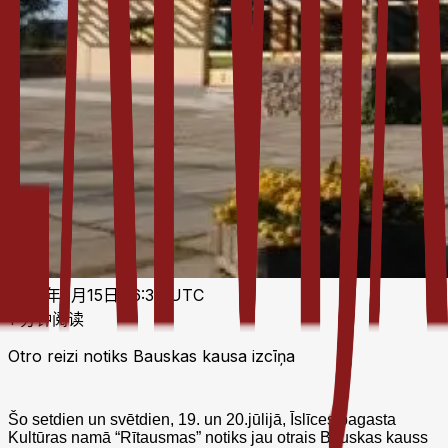
2025年7月15日 16:39 UTC
1 分钟阅读
Otro reizi notiks Bauskas kausa izcīņa
Šo setdien un svētdien, 19. un 20.jūlijā, Īslīces pagasta
Kultūras namā “Rītausmas” notiks jau otrais Bauskas kauss