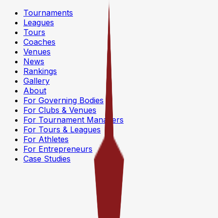
Tournaments
Leagues
Tours
Coaches
Venues
News
Rankings
Gallery
About
For Governing Bodies
For Clubs & Venues
For Tournament Managers
For Tours & Leagues
For Athletes
For Entrepreneurs
Case Studies