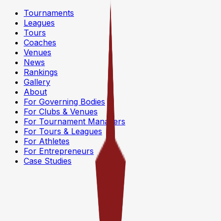
Tournaments
Leagues
Tours
Coaches
Venues
News
Rankings
Gallery
About
For Governing Bodies
For Clubs & Venues
For Tournament Managers
For Tours & Leagues
For Athletes
For Entrepreneurs
Case Studies