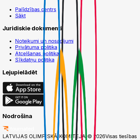
Palīdzības centrs
Sākt
Juridiskie dokumenti
Noteikumi un nosacījumi
Privātuma politika
Atcelšanas politika
Sīkdatņu politika
Lejupielādēt
Nodrošina
LATVIJAS OLIMPISKĀ KOMITEJA © 2026
Visas tiesības