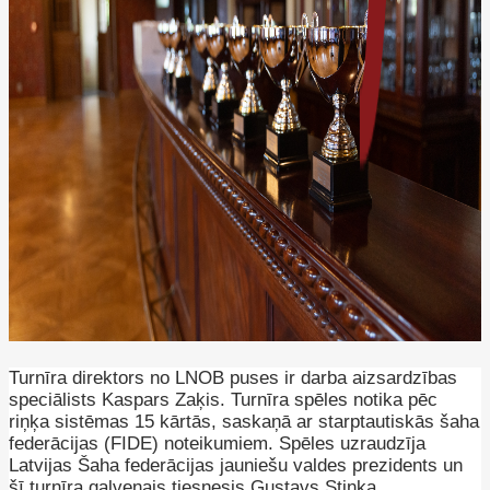
Turnīra direktors no LNOB puses ir darba aizsardzības
speciālists Kaspars Zaķis. Turnīra spēles notika pēc
riņķa sistēmas 15 kārtās, saskaņā ar starptautiskās šaha
federācijas (FIDE) noteikumiem. Spēles uzraudzīja
Latvijas Šaha federācijas jauniešu valdes prezidents un
šī turnīra galvenais tiesnesis Gustavs Stinka.