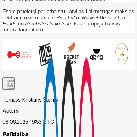
Esam pateicīgi par atbalstu Latvijas Laikmetīgās mākslas
centram, uzņēmumiem
Pica LuLu
,
Rocket Bean
,
Abra
Foods
un
Rembates Šokolāde
, kas sarūpēja balvas
turnīra laureātiem.
Tomass Kristiāns Šterns
Autors
08.06.2025 19:53 UTC
Palīdzība