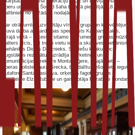
Starptautisko šaha federāciju FIDE un Latvijas Nacionālo
operu un baletu. Šogad šaha turnīrā piedalījās 18
dalībnieki no dažādām nodaļām.
Par otrā turnīra uzvarētāju vīriešu grupā un kopvērtējumā
kļuva darba aizsardzības speciālists Kaspars Zaķis,
otrajā vietā – orķestra sitamo instrumentu grupas mūziķis
Valters Līcis, bet trešo vietu ieguva skatuves mehānismu
mehāniķis Didzis Dārznieks. Sieviešu konkurencē
augstākos rezultātus uzrādīja mārketinga un
komunikācijas direktore Monta Tīģere, otrajā vietā –
operas soliste Laura Grecka, bet dalītu trešo vietu ieguva
butafore Santa Vasiļjeva, orķestra fagotu grupas
regulatore Elza Rubene un gaismotāja Elizabete Bondare.