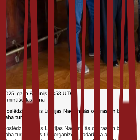
2025. gada 8. jūnijs 19:53 UTC
2 minūšu lasīšana
Noslēdzies otrais Latvijas Nacionālās operas un baleta
šaha turnīrs
Noslēdzies otrais Latvijas Nacionālās operas un baleta
šaha turnīrs, kas tika organizēts sadarbībā ar