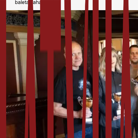
baleta šaha turnīrs