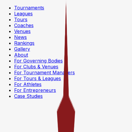
Tournaments
Leagues
Tours
Coaches
Venues
News
Rankings
Gallery
About
For Governing Bodies
For Clubs & Venues
For Tournament Managers
For Tours & Leagues
For Athletes
For Entrepreneurs
Case Studies