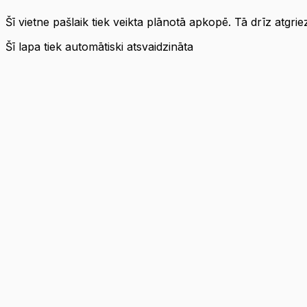
Šī vietne pašlaik tiek veikta plānotā apkopē. Tā drīz atgri
Šī lapa tiek automātiski atsvaidzināta