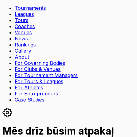
Tournaments
Leagues
Tours
Coaches
Venues
News
Rankings
Gallery
About
For Governing Bodies
For Clubs & Venues
For Tournament Managers
For Tours & Leagues
For Athletes
For Entrepreneurs
Case Studies
Mēs drīz būsim atpakaļ