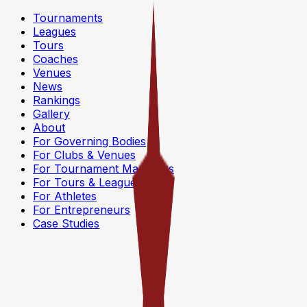
Tournaments
Leagues
Tours
Coaches
Venues
News
Rankings
Gallery
About
For Governing Bodies
For Clubs & Venues
For Tournament Managers
For Tours & Leagues
For Athletes
For Entrepreneurs
Case Studies