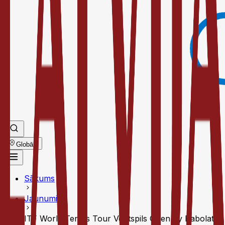
Globāls
Sākums
Jaunumi
ITF World Tennis Tour Ventspils Open by Babolat