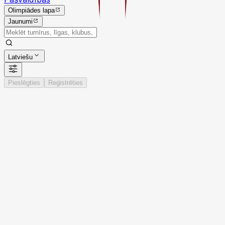
Olimpiādes lapa
Jaunumi
Latviešu
Pieslēgties
Reģistrēties