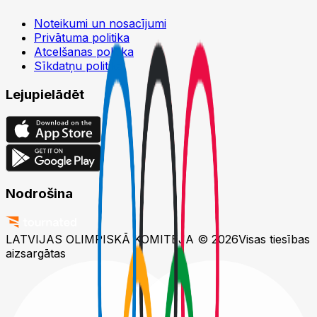
Noteikumi un nosacījumi
Privātuma politika
Atcelšanas politika
Sīkdatņu politika
Lejupielādēt
Nodrošina
LATVIJAS OLIMPISKĀ KOMITEJA © 2026
Visas tiesības
aizsargātas