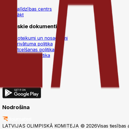
Palīdzības centrs
Sākt
Juridiskie dokumenti
Noteikumi un nosacījumi
Privātuma politika
Atcelšanas politika
Sīkdatņu politika
Lejupielādēt
Nodrošina
LATVIJAS OLIMPISKĀ KOMITEJA © 2026
Visas tiesības 