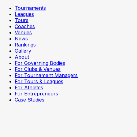
Tournaments
Leagues
Tours
Coaches
Venues
News
Rankings
Gallery
About
For Governing Bodies
For Clubs & Venues
For Tournament Managers
For Tours & Leagues
For Athletes
For Entrepreneurs
Case Studies