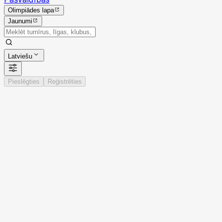
Olimpiādes lapa
Jaunumi
Latviešu
Pieslēgties
Reģistrēties