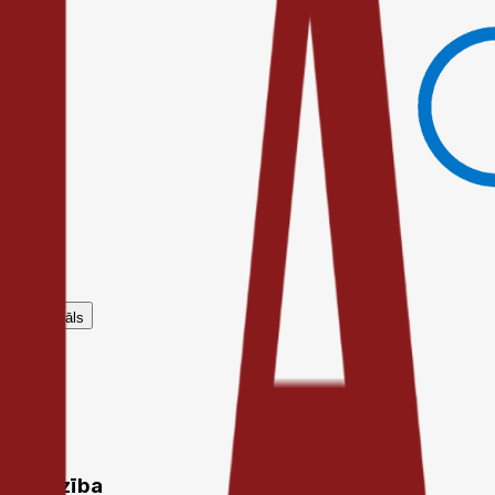
Globāls
Palīdzība